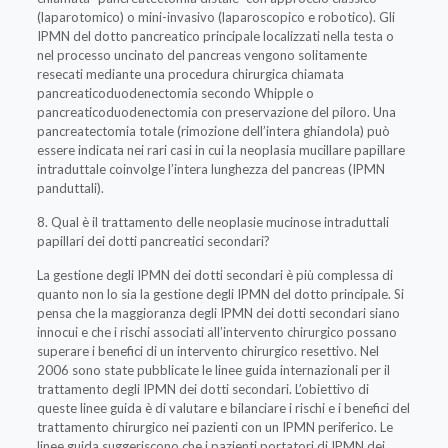
(laparotomico) o mini-invasivo (laparoscopico e robotico). Gli
IPMN del dotto pancreatico principale localizzati nella testa o
nel processo uncinato del pancreas vengono solitamente
resecati mediante una procedura chirurgica chiamata
pancreaticoduodenectomia secondo Whipple o
pancreaticoduodenectomia con preservazione del piloro. Una
pancreatectomia totale (rimozione dell’intera ghiandola) può
essere indicata nei rari casi in cui la neoplasia mucillare papillare
intraduttale coinvolge l’intera lunghezza del pancreas (IPMN
panduttali).
8. Qual è il trattamento delle neoplasie mucinose intraduttali
papillari dei dotti pancreatici secondari?
La gestione degli IPMN dei dotti secondari è più complessa di
quanto non lo sia la gestione degli IPMN del dotto principale. Si
pensa che la maggioranza degli IPMN dei dotti secondari siano
innocui e che i rischi associati all’intervento chirurgico possano
superare i benefici di un intervento chirurgico resettivo. Nel
2006 sono state pubblicate le linee guida internazionali per il
trattamento degli IPMN dei dotti secondari. L’obiettivo di
queste linee guida è di valutare e bilanciare i rischi e i benefici del
trattamento chirurgico nei pazienti con un IPMN periferico. Le
linee guida suggeriscono che i pazienti portatori di IPMN dei