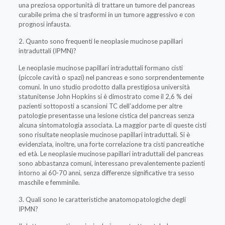
una preziosa opportunità di trattare un tumore del pancreas
curabile prima che si trasformi in un tumore aggressivo e con
prognosi infausta.
2. Quanto sono frequenti le neoplasie mucinose papillari
intraduttali (IPMN)?
Le neoplasie mucinose papillari intraduttali formano cisti
(piccole cavità o spazi) nel pancreas e sono sorprendentemente
comuni. In uno studio prodotto dalla prestigiosa università
statunitense John Hopkins si è dimostrato come il 2,6 % dei
pazienti sottoposti a scansioni TC dell’addome per altre
patologie presentasse una lesione cistica del pancreas senza
alcuna sintomatologia associata. La maggior parte di queste cisti
sono risultate neoplasie mucinose papillari intraduttali. Si è
evidenziata, inoltre, una forte correlazione tra cisti pancreatiche
ed età. Le neoplasie mucinose papillari intraduttali del pancreas
sono abbastanza comuni, interessano prevalentemente pazienti
intorno ai 60-70 anni, senza differenze significative tra sesso
maschile e femminile.
3. Quali sono le caratteristiche anatomopatologiche degli
IPMN?