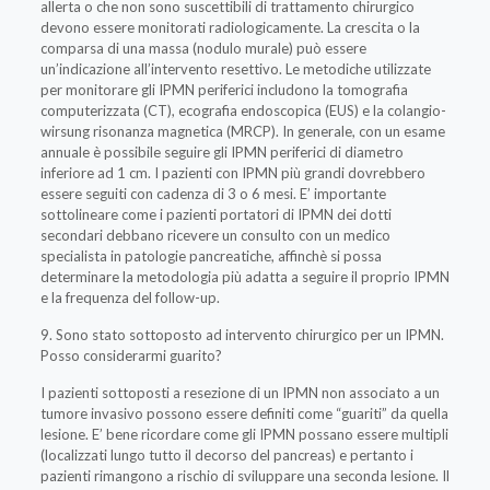
allerta o che non sono suscettibili di trattamento chirurgico
devono essere monitorati radiologicamente. La crescita o la
comparsa di una massa (nodulo murale) può essere
un’indicazione all’intervento resettivo. Le metodiche utilizzate
per monitorare gli IPMN periferici includono la tomografia
computerizzata (CT), ecografia endoscopica (EUS) e la colangio-
wirsung risonanza magnetica (MRCP). In generale, con un esame
annuale è possibile seguire gli IPMN periferici di diametro
inferiore ad 1 cm. I pazienti con IPMN più grandi dovrebbero
essere seguiti con cadenza di 3 o 6 mesi. E’ importante
sottolineare come i pazienti portatori di IPMN dei dotti
secondari debbano ricevere un consulto con un medico
specialista in patologie pancreatiche, affinchè si possa
determinare la metodologia più adatta a seguire il proprio IPMN
e la frequenza del follow-up.
9. Sono stato sottoposto ad intervento chirurgico per un IPMN.
Posso considerarmi guarito?
I pazienti sottoposti a resezione di un IPMN non associato a un
tumore invasivo possono essere definiti come “guariti” da quella
lesione. E’ bene ricordare come gli IPMN possano essere multipli
(localizzati lungo tutto il decorso del pancreas) e pertanto i
pazienti rimangono a rischio di sviluppare una seconda lesione. Il