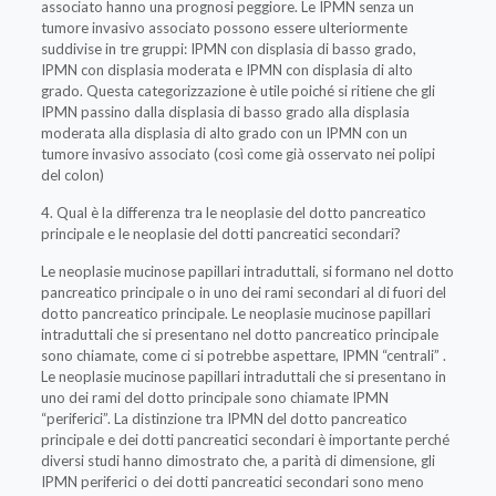
associato hanno una prognosi peggiore. Le IPMN senza un
tumore invasivo associato possono essere ulteriormente
suddivise in tre gruppi: IPMN con displasia di basso grado,
IPMN con displasia moderata e IPMN con displasia di alto
grado. Questa categorizzazione è utile poiché si ritiene che gli
IPMN passino dalla displasia di basso grado alla displasia
moderata alla displasia di alto grado con un IPMN con un
tumore invasivo associato (così come già osservato nei polipi
del colon)
4. Qual è la differenza tra le neoplasie del dotto pancreatico
principale e le neoplasie del dotti pancreatici secondari?
Le neoplasie mucinose papillari intraduttali, si formano nel dotto
pancreatico principale o in uno dei rami secondari al di fuori del
dotto pancreatico principale. Le neoplasie mucinose papillari
intraduttali che si presentano nel dotto pancreatico principale
sono chiamate, come ci si potrebbe aspettare, IPMN “centrali” .
Le neoplasie mucinose papillari intraduttali che si presentano in
uno dei rami del dotto principale sono chiamate IPMN
“periferici”. La distinzione tra IPMN del dotto pancreatico
principale e dei dotti pancreatici secondari è importante perché
diversi studi hanno dimostrato che, a parità di dimensione, gli
IPMN periferici o dei dotti pancreatici secondari sono meno