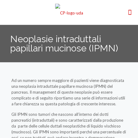
Neoplasie intraduttali
papillari mucinose (IPMN)
Ad un numero sempre maggiore di pazienti viene diagnosticata
una neoplasia intraduttale papillare mucinosa (IPMN) del
pancreas. Il management di queste neoplasie può essere
complicato e di seguito riportiamo una serie di informazioni utili
a fare chiarezza su questa patologia di crescente interesse.
Gli IPMN sono tumori che nascono all’interno dei dotti
pancreatici (intraduttali) e sono caratterizzati dalla produzione
da parte delle cellule duttali neoplastiche di liquido vischioso
(mucinoso). Gli IPMN sono importanti perché una percentuale di
essi, se non trattati, può andare incontro a degenerazione