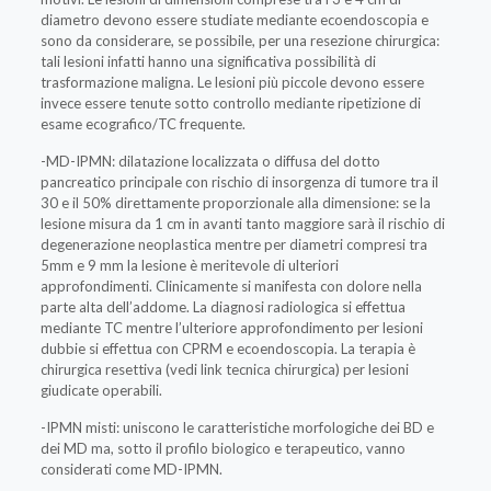
diametro devono essere studiate mediante ecoendoscopia e
sono da considerare, se possibile, per una resezione chirurgica:
tali lesioni infatti hanno una significativa possibilità di
trasformazione maligna. Le lesioni più piccole devono essere
invece essere tenute sotto controllo mediante ripetizione di
esame ecografico/TC frequente.
-MD-IPMN: dilatazione localizzata o diffusa del dotto
pancreatico principale con rischio di insorgenza di tumore tra il
30 e il 50% direttamente proporzionale alla dimensione: se la
lesione misura da 1 cm in avanti tanto maggiore sarà il rischio di
degenerazione neoplastica mentre per diametri compresi tra
5mm e 9 mm la lesione è meritevole di ulteriori
approfondimenti. Clinicamente si manifesta con dolore nella
parte alta dell’addome. La diagnosi radiologica si effettua
mediante TC mentre l’ulteriore approfondimento per lesioni
dubbie si effettua con CPRM e ecoendoscopia. La terapia è
chirurgica resettiva (vedi link tecnica chirurgica) per lesioni
giudicate operabili.
-IPMN misti: uniscono le caratteristiche morfologiche dei BD e
dei MD ma, sotto il profilo biologico e terapeutico, vanno
considerati come MD-IPMN.