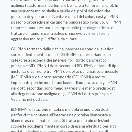
maligna (trasformarsi da tumore benigno a tumore maligno). In
una sequenza molto simile a quella dei polipi del colon che
possono degenerare e diventare cancri del colon, cosi gli IPMN
possono progredire in carcinoma pancreatico invasivo. Gli IPMN
rappresentano pertanto un’opportunità per diagnosticare e
trattare un tumore pancreatico prima evolva in una forma
aggressiva molto più difficile da curare.
Gli IPMN formano delle cisti nel pancreas e sono delle lesioni
sorprendentemente comuni. Gli IPMN si differenziano in tre
categorie a seconda che interessino il dotto pancreatico
principale MD-IPMN, i dotti secondari BD-IPMN o siano di tipo
misto. La distinzione tra IPMN del dotto pancreatico principale
(MD-IPMN) o del dotto secondario (BD-IPMN) è molto
importante perché molti studi hanno dimostrato, che gli IPMN
dei dotti secondari sono meno aggressivi e meno predisposti
alla degenerazione maligna degli IPMN del dotto principale.
Vediamo nel dettaglio:
BD-IPMN: dilatazione singola o multipla di uno o più dotti
periferici che contiene all’interno una proteina biancastra e
filamentosa chiamata mucina. Si tratta per lo più di lesioni
scoperte accidentalmente in corso di esami effettuati per altri
motivi. Le lesioni di dimensioni comprese tra i 3 e 4 cm di