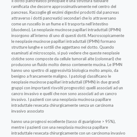
Il dotto pancreatico principale è una struttura tubulare
ramificata che decorre approssimativamente nel centro del
pancreas. Raccoglie gli enzimi digestivi prodotti dal pancreas
attraverso i dotti pancreatici secondari che lo attraversano
come un ruscello in un fiume e li trasporta nell’intestino
(duodeno). Le neoplasie mucinose papillari intraduttali (IPMN)
insorgono all’interno di uno di questi dotti. Macroscopicamente
le neoplasie mucinose papillari intraduttali (IPMN) formano
strutture lunghe e sottili che aggettano nel dotto. Quando
esaminati al microscopio, si può vedere che queste neoplasie
cistiche sono composte da cellule tumorali alte (colonnari) che
producono un fluido molto denso contenente mucina. Le IPMN
hanno uno spettro di aggressività biologica molto ampio, da
benigno a francamente maligno. I patologi classificano le
neoplasie mucinose papillari intraduttali (IPMN) in due grandi
gruppi con importanti risvolti prognostici: quelli associati ad un
cancro invasivo e quelli che non sono associati ad un cancro
invasivo. I pazienti con una neoplasia mucinosa papillare
intraduttale resecata chirurgicamente senza un carcinoma
invasivo associato
hanno una prognosi eccellente (tasso di guarigione > 95%),
mentre i pazienti con una neoplasia mucinosa papillare
intraduttale resecata chirurgicamente con un carcinoma invasivo