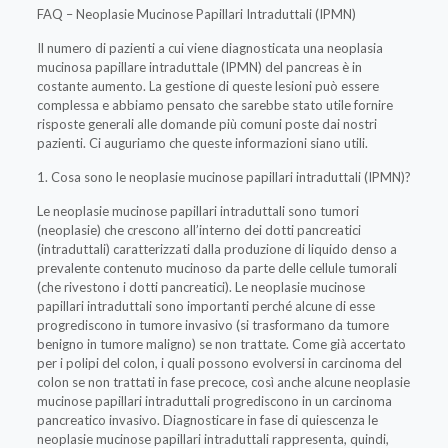
FAQ – Neoplasie Mucinose Papillari Intraduttali (IPMN)
Il numero di pazienti a cui viene diagnosticata una neoplasia
mucinosa papillare intraduttale (IPMN) del pancreas è in
costante aumento. La gestione di queste lesioni può essere
complessa e abbiamo pensato che sarebbe stato utile fornire
risposte generali alle domande più comuni poste dai nostri
pazienti. Ci auguriamo che queste informazioni siano utili.
1. Cosa sono le neoplasie mucinose papillari intraduttali (IPMN)?
Le neoplasie mucinose papillari intraduttali sono tumori
(neoplasie) che crescono all’interno dei dotti pancreatici
(intraduttali) caratterizzati dalla produzione di liquido denso a
prevalente contenuto mucinoso da parte delle cellule tumorali
(che rivestono i dotti pancreatici). Le neoplasie mucinose
papillari intraduttali sono importanti perché alcune di esse
progrediscono in tumore invasivo (si trasformano da tumore
benigno in tumore maligno) se non trattate. Come già accertato
per i polipi del colon, i quali possono evolversi in carcinoma del
colon se non trattati in fase precoce, così anche alcune neoplasie
mucinose papillari intraduttali progrediscono in un carcinoma
pancreatico invasivo. Diagnosticare in fase di quiescenza le
neoplasie mucinose papillari intraduttali rappresenta, quindi,