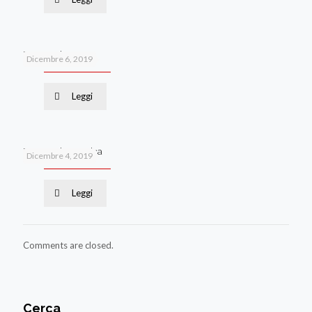
Pancreatite acuta
Dicembre 6, 2019
Leggi
Pancreatite cronica
Dicembre 4, 2019
Leggi
Comments are closed.
Cerca