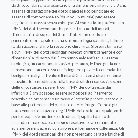
dotti secondari che presentano una dimensione inferiore a 3 cm,
assenza di dilatazione del dotto pancreatico principale ed
assenza di componente solida (nodulo murale) può essere
seguito in sicurezza senza chirurgia. Al contrario, in pazienti con
IPMN dei dotti secondari che presentano noduli murali,
dimensioni al di sopra dei 3 cm, dilatazione del dotto
pancreatico principale ed una sintomatologia specifica, le linee
guida raccomandano la resezione chirurgica. Sfortunatamente,
alcuni IPMN dei dotti secondari resecati chirurgicamente e con
dimensioni al di sotto dei 3 cm hanno evidenziato, all’esame
istologico, un carcinoma invasivo; pertanto, le linee guida non
consentono con certezza di distinguere i pazienti con malattia
benigna o maligna. Il valore limite di 3 cm verrà ulteriormente
convalidato o modificato sulla base di studi in corso. A seconda
delle circostanze, i pazienti con IPMN dei dotti secondari
inferiori a 3 cm possono essere sottoposti ad intervento
resettivo se presentano un tasso di crescita preoccupante o in
base alle preferenze del paziente e del chirurgo. Come è già
stato enunciato a favore degli IPMN del dotto principale, anche
per le neoplasie mucinose intraduttali papillari dei dotti
secondari l’approccio chirurgico resettivo è raccomandato
solamente nei pazienti con buone performance e tolleranza. Gli
IPMN dei dotti secondari che non presentano caratteristiche di