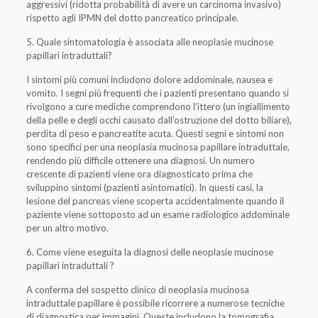
aggressivi (ridotta probabilità di avere un carcinoma invasivo)
rispetto agli IPMN del dotto pancreatico principale.
5. Quale sintomatologia è associata alle neoplasie mucinose
papillari intraduttali?
I sintomi più comuni includono dolore addominale, nausea e
vomito. I segni più frequenti che i pazienti presentano quando si
rivolgono a cure mediche comprendono l’ittero (un ingiallimento
della pelle e degli occhi causato dall’ostruzione del dotto biliare),
perdita di peso e pancreatite acuta. Questi segni e sintomi non
sono specifici per una neoplasia mucinosa papillare intraduttale,
rendendo più difficile ottenere una diagnosi. Un numero
crescente di pazienti viene ora diagnosticato prima che
sviluppino sintomi (pazienti asintomatici). In questi casi, la
lesione del pancreas viene scoperta accidentalmente quando il
paziente viene sottoposto ad un esame radiologico addominale
per un altro motivo.
6. Come viene eseguita la diagnosi delle neoplasie mucinose
papillari intraduttali ?
A conferma del sospetto clinico di neoplasia mucinosa
intraduttale papillare è possibile ricorrere a numerose tecniche
di diagnostica per immagini. Queste includono la tomografia