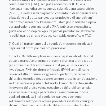
computerizzata (TAC), ecografia endoscopica (EUS) e la
risonanza magnetica con sequenze colangiopancreatografiche
(MRCP). Questi esami diagnostici consentono di evidenziare una
dilatazione del dotto pancreatico principale o di uno dei rami
del dotto pancreatico. L’esame cito-istologico mediante biopsia
per aspirazione con ago sottile (FNA) può essere eseguita su
guida eco-endoscopica, oppure per via percutanea (attraverso
la pelle) usando un ago bioptico con guida ecografica o TAC.
7. Qual è il trattamento delle neoplasie mucinose intraduttali
papillari del dotto pancreatico principale?
Circa il 70% delle neoplasie mucinose papillari intraduttali del
dotto pancreatico principale presenta displasia di alto grado
(ad alto rischio di trasformazione maligna) o un carcinoma
invasivo.Le IPMN del dotto principale (IPMN centrali) sono
lesioni ad alto potenziale aggressivo, pertanto, l’intervento
chirurgico resettivo deve essere sempre preso in considerazione
se il paziente è in grado di tollerarlo. È importante che questo
intervento chirurgico venga eseguito da chirurghi con ampia
esperienza in chirurgia pancreatica. Le neoplasie mucinose
papillari intraduttali nella coda del pancreas vengono
solitamente sottoposte ad una procedura resettiva chirurgica
chiamata “pancreatectomia distale” con approccio classico