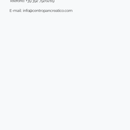
Telefono:
+39 392 7926289
E-mail: info@centropancreatico.com