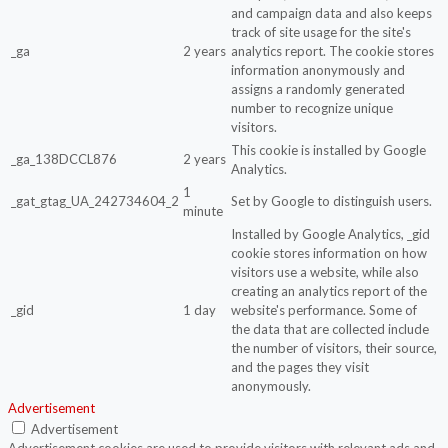
and campaign data and also keeps
track of site usage for the site's
_ga
2 years
analytics report. The cookie stores
information anonymously and
assigns a randomly generated
number to recognize unique
visitors.
This cookie is installed by Google
_ga_138DCCL876
2 years
Analytics.
1
_gat_gtag_UA_242734604_2
Set by Google to distinguish users.
minute
Installed by Google Analytics, _gid
cookie stores information on how
visitors use a website, while also
creating an analytics report of the
_gid
1 day
website's performance. Some of
the data that are collected include
the number of visitors, their source,
and the pages they visit
anonymously.
Advertisement
Advertisement
Advertisement cookies are used to provide visitors with relevant ads and