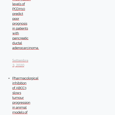
levels of
PCDH10
predict
poor
prognosis
in patients
with
pancreatic
ductal
adenocarcinoma.
Settembre
3, 2020
Pharmacological
inhibition
of ABCC3
slows
tumour
progression
in animal
models of