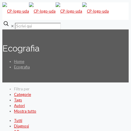
✕
Ecografia
Home
Ecografia
Filtra per
Categorie
Tags
Autori
Mostra tutto
Tutti
Diagnosi