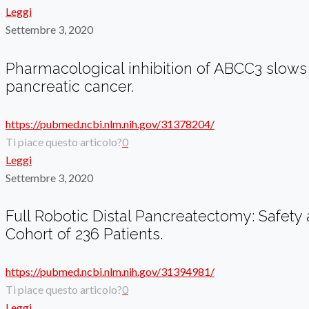
Leggi
Settembre 3, 2020
Pharmacological inhibition of ABCC3 slows
pancreatic cancer.
https://pubmed.ncbi.nlm.nih.gov/31378204/
Ti piace questo articolo?
0
Leggi
Settembre 3, 2020
Full Robotic Distal Pancreatectomy: Safety a
Cohort of 236 Patients.
https://pubmed.ncbi.nlm.nih.gov/31394981/
Ti piace questo articolo?
0
Leggi