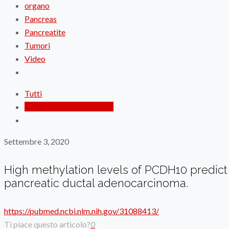
organo
Pancreas
Pancreatite
Tumori
Video
Tutti
Dr. Pierlugi Di Sebastiano
Settembre 3, 2020
High methylation levels of PCDH10 predict 
pancreatic ductal adenocarcinoma.
https://pubmed.ncbi.nlm.nih.gov/31088413/
Ti piace questo articolo?
0