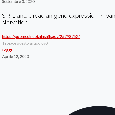
Settembre 3, 2020
SIRT1 and circadian gene expression in pan
starvation
https://pubmed.ncbi.nlm.nih.gov/25798752/
Ti piace questo articolo?
0
Leggi
Aprile 12, 2020