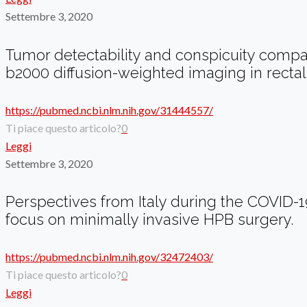
Settembre 3, 2020
Tumor detectability and conspicuity compa
b2000 diffusion-weighted imaging in rectal
https://pubmed.ncbi.nlm.nih.gov/31444557/
Ti piace questo articolo?
0
Leggi
Settembre 3, 2020
Perspectives from Italy during the COVID
focus on minimally invasive HPB surgery.
https://pubmed.ncbi.nlm.nih.gov/32472403/
Ti piace questo articolo?
0
Leggi