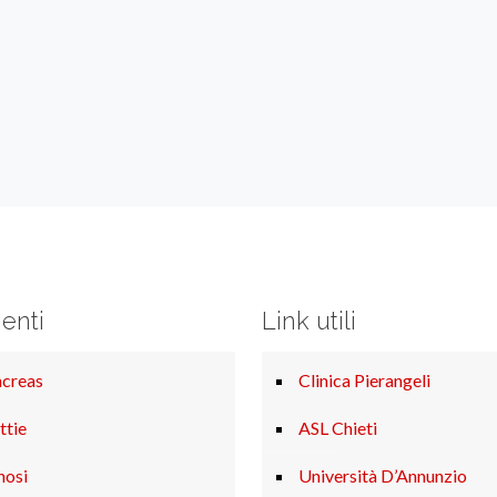
enti
Link utili
ncreas
Clinica Pierangeli
ttie
ASL Chieti
nosi
Università D’Annunzio