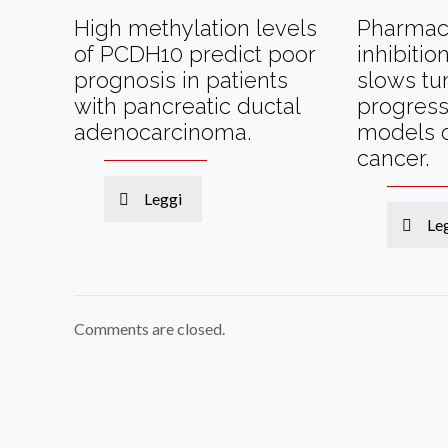
High methylation levels
Pharmac
of PCDH10 predict poor
inhibiti
prognosis in patients
slows t
with pancreatic ductal
progress
adenocarcinoma.
models o
cancer.
Leggi
Le
Comments are closed.