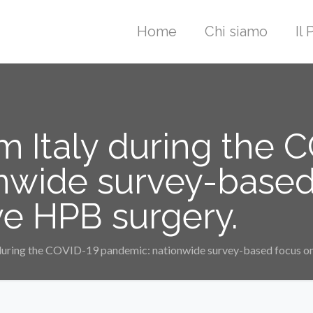
Home
Chi siamo
Il
m Italy during the 
nwide survey-based
ve HPB surgery.
 during the COVID-19 pandemic: nationwide survey-based focus on