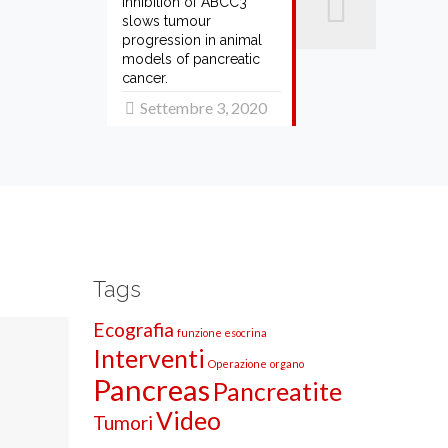
inhibition of ABCC3
slows tumour
progression in animal
models of pancreatic
cancer.
Settembre 3, 2020
Tags
Ecografia
funzione esocrina
Interventi
Operazione
organo
Pancreas
Pancreatite
Video
Tumori