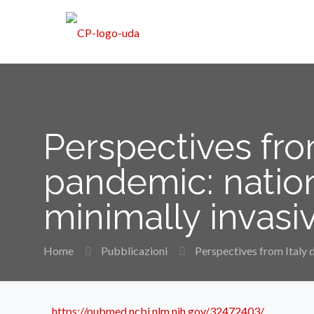
Perspectives fro
pandemic: natio
minimally invasi
Home
Pubblicazioni
Perspectives from Italy
https://pubmed.ncbi.nlm.nih.gov/32472403/