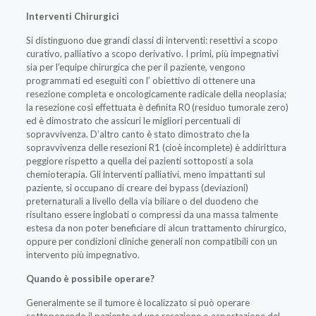
Interventi Chirurgici
Si distinguono due grandi classi di interventi: resettivi a scopo
curativo, palliativo a scopo derivativo. I primi, più impegnativi
sia per l’equipe chirurgica che per il paziente, vengono
programmati ed eseguiti con l’ obiettivo di ottenere una
resezione completa e oncologicamente radicale della neoplasia;
la resezione così effettuata è definita R0 (residuo tumorale zero)
ed è dimostrato che assicuri le migliori percentuali di
sopravvivenza. D’altro canto è stato dimostrato che la
sopravvivenza delle resezioni R1 (cioè incomplete) è addirittura
peggiore rispetto a quella dei pazienti sottoposti a sola
chemioterapia. Gli interventi palliativi, meno impattanti sul
paziente, si occupano di creare dei bypass (deviazioni)
preternaturali a livello della via biliare o del duodeno che
risultano essere inglobati o compressi da una massa talmente
estesa da non poter beneficiare di alcun trattamento chirurgico,
oppure per condizioni cliniche generali non compatibili con un
intervento più impegnativo.
Quando è possibile operare?
Generalmente se il tumore è localizzato si può operare