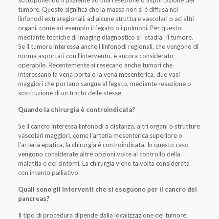
sottoponendo il paziente ad una resezione o asportazione del
tumore. Questo significa che la massa non si è diffusa nei
linfonodi extraregionali, ad alcune strutture vascolari o ad altri
organi, come ad esempio il fegato o i polmoni. Per questo,
mediante tecniche di imaging diagnostico si “stadia” il tumore.
Se il tumore interessa anche i linfonodi regionali, che vengono di
norma asportati con l’intervento, è ancora considerato
operabile. Recentemente si resecano anche tumori che
interessano la vena porta o la vena mesenterica, due vasi
maggiori che portano sangue al fegato, mediante resezione o
sostituzione di un tratto delle stesse.
Quando la chirurgia è controindicata?
Se il cancro interessa linfonodi a distanza, altri organi o strutture
vascolari maggiori, come l’arteria mesenterica superiore o
l’arteria epatica, la chirurgia è controindicata. In questo caso
vengono considerate altre opzioni volte al controllo della
malattia e dei sintomi. La chirurgia viene talvolta considerata
con intento palliativo.
Quali sono gli interventi che si eseguono per il cancro del
pancreas?
Il tipo di procedura dipende dalla localizzazione del tumore.