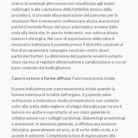
ricerca di eventuali altre masse non visualizzate agli esami
radiologici e alla valutazione della fattibilità tecnica della
procedura, si procede alla preparazione del pancreas per la
resezione. Non è necessario confezionare alcuna anastomosi
poiché il normale flusso del succo pancreatico avviene dalla
coda alla testa che, in questo intervento, non subisce alcuna
manovra chirurgica. Nel caso di asportazione della milza è
necessario indirizzare il paziente presso il distretto vaccinale al
fine di programmare campagna vaccinale contro alcuni
particolari batteri. La dimissione del paziente avverrà soltanto
dopo ripresa di regolare alimentazione e canalizzazione e con un
buon controllo dei livelli glicemici.
Cancro esteso o forme diffuse
: Pancreasectomia totale
Si pone indicazione per pancreasectomia totale quando la
lesione interessa la totalità dell’organo. Il paziente viene
sottoposto a meticoloso studio preoperatorio non soltanto
volto alla scelta della migliore strategia chirurgica per curare il
tumore ma anche e soprattutto al suo stato generale in
collaborazione con i colleghi cardiologi, diabetologi pneumologi
e anestesisti. In anestesia generale, si effettua una incisione
chirurgica, generalmente ad arco, al di sotto delle coste, e si
accede in addome. Completata la fase di esplorazione alla