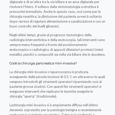
digiunale e di un’altra tra la via biliare e un ansa digiunale per
risolvere l’ittero. Il sollievo dalla sintomatologia ostruttiva è
pressoché immediato. Anche in questo caso, così come per la
chirurgia resettiva, la dimissione del paziente avverrà soltanto
dopo ripresa di regolare alimentazione e canalizzazione e con un
buon controllo dei livelli glicemici.
Negli ultimi tempi, grazie al progresso tecnologico della
radiologia interventistica e della endoscopia, tali interventi sono
sempre meno frequenti a fronte del posizionamento
endoscopico o radiologico di apposti dilatatori protesici (stent
metallici, plastici o compositi) sia nella via biliare che in duodeno.
Cos’è la chirurgia pancreatica mini-invasiva?
La chirurgia mini-invasiva o laparoscopica è praticata
esseguendo delle piccole incisioni di 0.5-1 cm attraverso le quali
vengono introdotti gli strumenti operatori riparmiando cosi al
paziente grosse cicatrici. Con questi fini strumenti operatori si
eseguono interventi che replicano le tecniche eseguite in
chirurgia “aperta” (tradizionale).
Lachirurgia mini-invasiva si è ampiamente diffusa nell’ultimo
decennio sopratutto per la patologia benigna e recentemente
anche per la patologia oncologica. Tuttavia la profonda e