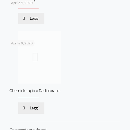
Terapia Medica
Aprile 9, 2020
Leggi
Aprile 9, 2020
Chemioterapia e Radioterapia
Leggi
Comments are closed.