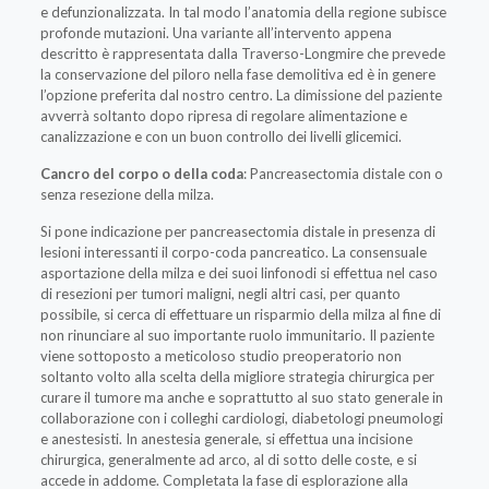
e defunzionalizzata. In tal modo l’anatomia della regione subisce
profonde mutazioni. Una variante all’intervento appena
descritto è rappresentata dalla Traverso-Longmire che prevede
la conservazione del piloro nella fase demolitiva ed è in genere
l’opzione preferita dal nostro centro. La dimissione del paziente
avverrà soltanto dopo ripresa di regolare alimentazione e
canalizzazione e con un buon controllo dei livelli glicemici.
Cancro del corpo o della coda
: Pancreasectomia distale con o
senza resezione della milza.
Si pone indicazione per pancreasectomia distale in presenza di
lesioni interessanti il corpo-coda pancreatico. La consensuale
asportazione della milza e dei suoi linfonodi si effettua nel caso
di resezioni per tumori maligni, negli altri casi, per quanto
possibile, si cerca di effettuare un risparmio della milza al fine di
non rinunciare al suo importante ruolo immunitario. Il paziente
viene sottoposto a meticoloso studio preoperatorio non
soltanto volto alla scelta della migliore strategia chirurgica per
curare il tumore ma anche e soprattutto al suo stato generale in
collaborazione con i colleghi cardiologi, diabetologi pneumologi
e anestesisti. In anestesia generale, si effettua una incisione
chirurgica, generalmente ad arco, al di sotto delle coste, e si
accede in addome. Completata la fase di esplorazione alla