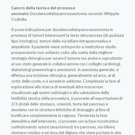
Cancro della testa o del processo
uncinato:
Duodenocefalopancreasectomia secondo Whipple-
Codivilla.
Si pone indicazione per duodenocefalopancreasectomia in
presenza di tumori interessanti la testa del pancreas (di qualsiasi
tipo istologico), tumori della via biliare intrapancreatica e
ampullomi. Il paziente viene sottoposto a meticoloso studio
preoperatorio non soltanto volto alla scelta della migliore
strategia chirurgica per curare il tumore ma anche e soprattutto
al suo stato generale in collaborazione con i colleghi cardiologi,
diabetologi pneumologi e anestesisti. In anestesia generale, si
effettua una incisione chirurgica, generalmente ad arco, al di
sotto delle coste, e si accede in addome. Completata la fase di
esplorazione alla ricerca di eventuali altre masse non
visualizzate agli esami radiologici e alla valutazione della
fattibilità tecnica della procedura, si procede all’asportazione di
2/3 distali dello stomaco, colecisti, testa del pancreas e
duodeno con le strutture linfatiche di drenaggio al fine di
bonificare completamente la regione. Terminata la fase
demolitiva dell’intervento, si procede con la fase ricostruttiva
confezionando suture (anastomosi) tra pancreas, via biliare,
stomaco residuo e un’ansa del digiuno che viene portata in alto