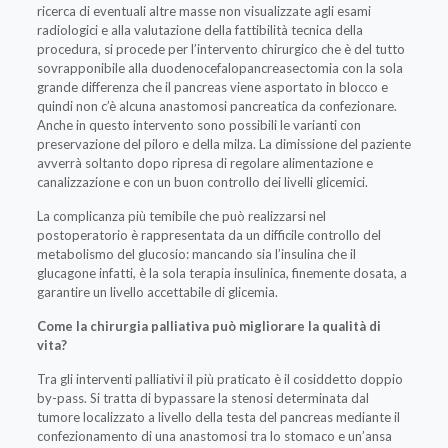
ricerca di eventuali altre masse non visualizzate agli esami
radiologici e alla valutazione della fattibilità tecnica della
procedura, si procede per l’intervento chirurgico che è del tutto
sovrapponibile alla duodenocefalopancreasectomia con la sola
grande differenza che il pancreas viene asportato in blocco e
quindi non c’è alcuna anastomosi pancreatica da confezionare.
Anche in questo intervento sono possibili le varianti con
preservazione del piloro e della milza. La dimissione del paziente
avverrà soltanto dopo ripresa di regolare alimentazione e
canalizzazione e con un buon controllo dei livelli glicemici.
La complicanza più temibile che può realizzarsi nel
postoperatorio è rappresentata da un difficile controllo del
metabolismo del glucosio: mancando sia l’insulina che il
glucagone infatti, è la sola terapia insulinica, finemente dosata, a
garantire un livello accettabile di glicemia.
Come la chirurgia palliativa può migliorare la qualità di
vita?
Tra gli interventi palliativi il più praticato è il cosiddetto doppio
by-pass. Si tratta di bypassare la stenosi determinata dal
tumore localizzato a livello della testa del pancreas mediante il
confezionamento di una anastomosi tra lo stomaco e un’ansa